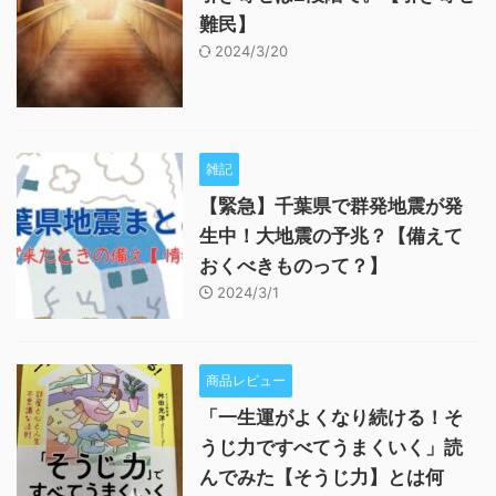
難民】
2024/3/20
雑記
【緊急】千葉県で群発地震が発
生中！大地震の予兆？【備えて
おくべきものって？】
2024/3/1
商品レビュー
「一生運がよくなり続ける！そ
うじ力ですべてうまくいく」読
んでみた【そうじ力】とは何