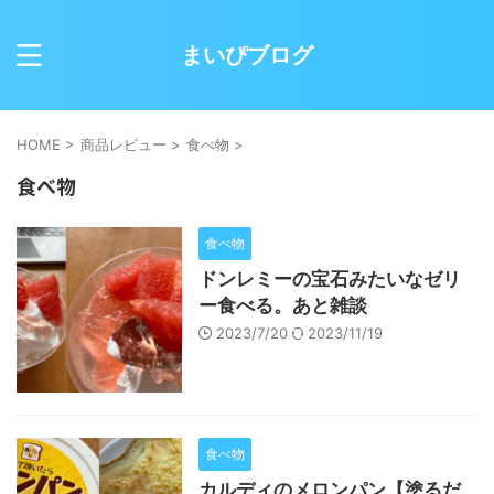
まいぴブログ
HOME
>
商品レビュー
>
食べ物
>
食べ物
食べ物
ドンレミーの宝石みたいなゼリ
ー食べる。あと雑談
2023/7/20
2023/11/19
食べ物
カルディのメロンパン【塗るだ