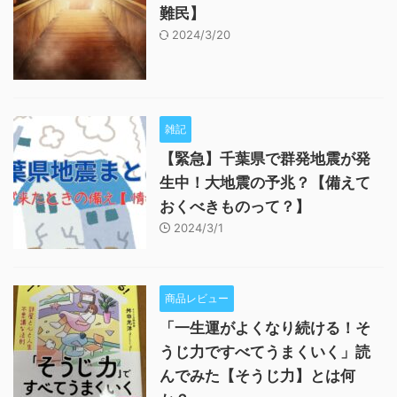
難民】
2024/3/20
雑記
【緊急】千葉県で群発地震が発
生中！大地震の予兆？【備えて
おくべきものって？】
2024/3/1
商品レビュー
「一生運がよくなり続ける！そ
うじ力ですべてうまくいく」読
んでみた【そうじ力】とは何