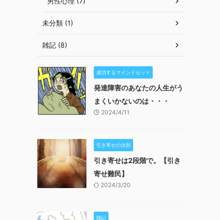
男性心理 (7)
未分類 (1)
雑記 (8)
成功するマインドセット
発達障害のあなたの人生がう
まくいかないのは・・・
2024/4/11
引き寄せの法則
引き寄せは2段階で。【引き
寄せ難民】
2024/3/20
雑記