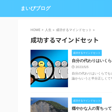
まいぴブログ
HOME
>
人生
>
成功するマインドセット
>
成功するマインドセット
成功するマインドセット
自分の代わりはいくら
2023/5/5
自分の代わりはいくらでも
論からいうと半分正しくて半
成功するマインドセット
穏やかな人の育ちって