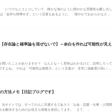
。 いつでもニコニコしていて、静かな海のように穏やかな雰囲気を醸し出
は「金持ち喧嘩せず」という言葉もあるように、「穏やかでおおらかな人 ...
【存在論と確率論を混ぜないで】～余白を作れば可能性が見え
を聞いたことがありますか？ なんとな～く意味はわかるけど、説明しろっ
すよね。 それは「可能性は無限大」という言葉が、非常に抽象度の高い ...
の方法メモ【日記ブログです】
 当サイトでは、すべての人に共通するであろう「お金・恋愛・仕事・人間
を解決するためのお役立ち情報を発信してます。 さて、 ...