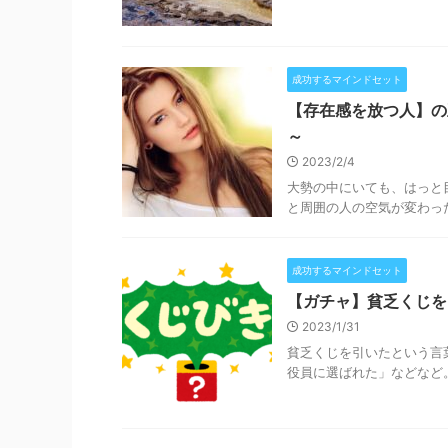
成功するマインドセット
【存在感を放つ人】の
～
2023/2/4
大勢の中にいても、はっと
と周囲の人の空気が変わった
成功するマインドセット
【ガチャ】貧乏くじを
2023/1/31
貧乏くじを引いたという言
役員に選ばれた」などなど。