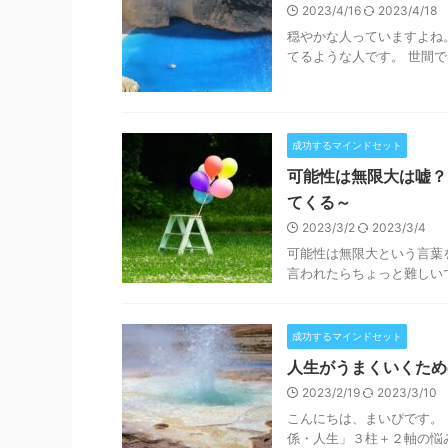
2023/4/16
2023/4/18
穏やかな人っていますよね
てるような人です。 世間で
成功するマインドセット
可能性は無限大は嘘？
てくる～
2023/3/2
2023/3/4
可能性は無限大という言葉
言われたらちょっと難しいで
成功するマインドセット
人生がうまくいくため
2023/2/19
2023/3/10
こんにちは、まいぴです。
係・人生」３柱＋２軸の悩み