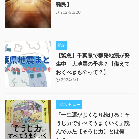
難民】
2024/3/20
雑記
【緊急】千葉県で群発地震が発
生中！大地震の予兆？【備えて
おくべきものって？】
2024/3/1
商品レビュー
「一生運がよくなり続ける！そ
うじ力ですべてうまくいく」読
んでみた【そうじ力】とは何